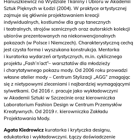
Hanuszkiewicz na Wydziale Tkaniny i Ubioru w Akademii
Sztuk Pięknych w Łodzi (2004). W praktyce artystycznej
zajmuje się głównie projektowaniem kreacji
indywidualnych, kostiumów dla grup tanecznych
i teatralnych, strojów scenicznych oraz autorskich kolekcji
ubiorów prezentowanych na niekonwencjonalnych
pokazach (w Polsce i Niemczech). Charakterystyczną cechą
jest czysta forma i wyszukana konstrukcja. Mentorka
i kuratorka wydarzeń artystycznych, m.in. cyklicznego
projektu „Fash’n’act”– warsztatów dla młodzieży
i charytatywnego pokazu mody. Od 2006 roku prowadzi
własne atelier mody – Centrum Stylizacji „AGG” zmagając
się z nietypowymi zleceniami i najbardziej wymagającymi
sylwetkami. Od 2016 r. pracuje jako wykładowczyni
w Akademii Sztuki w Szczecinie oraz kierowniczka
Laboratorium Fashion Design w Centrum Przemysłów
Kreatywnych. Od 2019 r. kierowniczka Zakładu
Projektowania Mody.
Agata Kiedrowicz
kuratorka i krytyczka designu,
edukatorka i wykładowczyni. Łączy doświadczenie