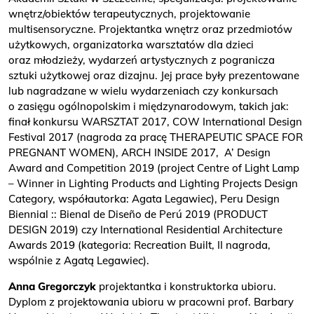
wnętrz/obiektów terapeutycznych, projektowanie
multisensoryczne. Projektantka wnętrz oraz przedmiotów
użytkowych, organizatorka warsztatów dla dzieci
oraz młodzieży, wydarzeń artystycznych z pogranicza
sztuki użytkowej oraz dizajnu. Jej prace były prezentowane
lub nagradzane w wielu wydarzeniach czy konkursach
o zasięgu ogólnopolskim i międzynarodowym, takich jak:
finał konkursu WARSZTAT 2017, COW International Design
Festival 2017 (nagroda za pracę THERAPEUTIC SPACE FOR
PREGNANT WOMEN), ARCH INSIDE 2017, A’ Design
Award and Competition 2019 (project Centre of Light Lamp
– Winner in Lighting Products and Lighting Projects Design
Category, współautorka: Agata Legawiec), Peru Design
Biennial :: Bienal de Diseño de Perú 2019 (PRODUCT
DESIGN 2019) czy International Residential Architecture
Awards 2019 (kategoria: Recreation Built, II nagroda,
wspólnie z Agatą Legawiec).
Anna Gregorczyk
projektantka i konstruktorka ubioru.
Dyplom z projektowania ubioru w pracowni prof. Barbary