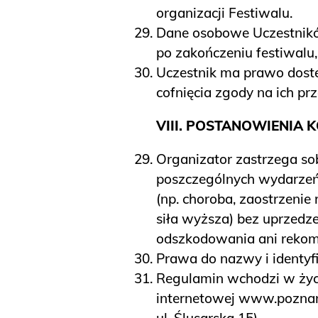
organizacji Festiwalu.
Dane osobowe Uczestnikó
po zakończeniu festiwalu,
Uczestnik ma prawo dostęp
cofnięcia zgody na ich pr
VIII. POSTANOWIENIA 
Organizator zastrzega so
poszczególnych wydarzeń
(np. choroba, zaostrzeni
siła wyższa) bez uprzedze
odszkodowania ani rekom
Prawa do nazwy i identyfi
Regulamin wchodzi w życie
internetowej
www.poznand
ul. Ślusarska 15).