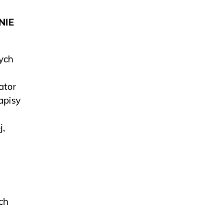
NIE
ych
ator
apisy
j,
ch