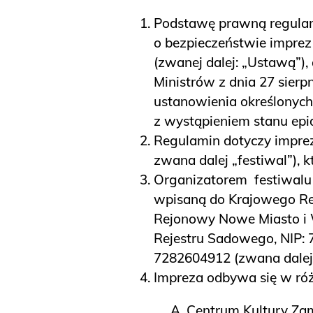
Podstawę prawną regulam
o bezpieczeństwie imprez
(zwanej dalej: „Ustawą”)
Ministrów z dnia 27 sierp
ustanowienia określonyc
z wystąpieniem stanu epi
Regulamin dotyczy impre
zwana dalej „festiwal”), 
Organizatorem festiwalu j
wpisaną do Krajowego Re
Rejonowy Nowe Miasto i 
Rejestru Sadowego, NIP: 
7282604912 (zwana dalej:
Impreza odbywa się w róż
Centrum Kultury Zam