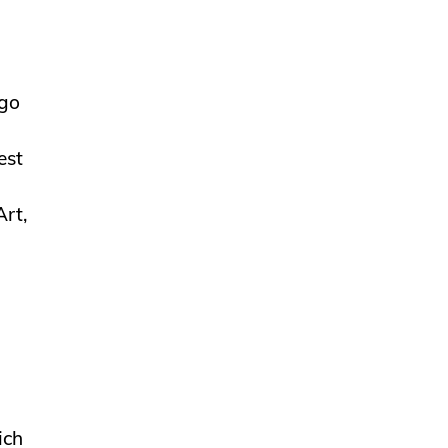
ego
est
rt,
ich