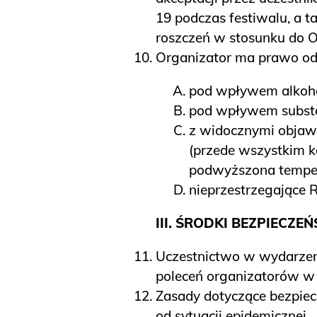
19 podczas festiwalu, a 
roszczeń w stosunku do O
Organizator ma prawo od
pod wpływem alkoho
pod wpływem substa
z widocznymi obja
(przede wszystkim k
podwyższona temper
nieprzestrzegające 
III. ŚRODKI BEZPIECZ
Uczestnictwo w wydarzen
poleceń organizatorów w 
Zasady dotyczące bezpiec
od sytuacji epidemicznej.