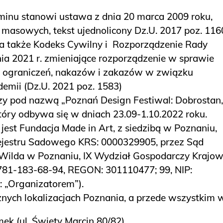
inu stanowi ustawa z dnia 20 marca 2009 roku,
 masowych, tekst ujednolicony Dz.U. 2017 poz. 116
, a także Kodeks Cywilny i Rozporządzenie Rady
nia 2021 r. zmieniające rozporządzenie w sprawie
h ograniczeń, nakazów i zakazów w związku
demii (Dz.U. 2021 poz. 1583)
zy pod nazwą „Poznań Design Festiwal: Dobrostan,
który odbywa się w dniach 23.09-1.10.2022 roku.
est Fundacja Made in Art, z siedzibą w Poznaniu,
jestru Sadowego KRS: 0000329905, przez Sąd
Wilda w Poznaniu, IX Wydział Gospodarczy Krajo
781-183-68-94, REGON: 301110477; 99, NIP:
 „Organizatorem”).
nych lokalizacjach Poznania, a przede wszystkim 
ek (ul. Święty Marcin 80/82),