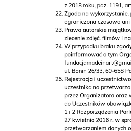
z 2018 roku, poz. 1191, art
Zgoda na wykorzystanie, 
ograniczona czasowo ani te
Prawa autorskie majątko
zlecenie zdjęć, filmów i 
W przypadku braku zgody 
poinformować o tym Organ
fundacjamadeinart@gmail.c
ul. Bonin 26/33, 60-658 P
Rejestracja i uczestnict
uczestnika na przetwarza
przez Organizatora oraz 
do Uczestników obowiązku
1 i 2 Rozporządzenia Parl
27 kwietnia 2016 r. w sp
przetwarzaniem danych o