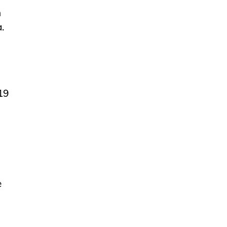
h
.
19
e