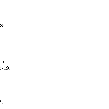
że
ch
D-19,
ń,