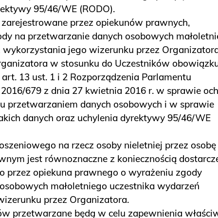
yrektywy 95/46/WE (RODO).
 zarejestrowane przez opiekunów prawnych,
ody na przetwarzanie danych osobowych małoletn
 wykorzystania jego wizerunku przez Organizator
Organizatora w stosunku do Uczestników obowiązk
art. 13 ust. 1 i 2 Rozporządzenia Parlamentu
 2016/679 z dnia 27 kwietnia 2016 r. w sprawie oc
ku przetwarzaniem danych osobowych i w sprawie
kich danych oraz uchylenia dyrektywy 95/46/WE
oszeniowego na rzecz osoby nieletniej przez osobę
wnym jest równoznaczne z koniecznością dostarcz
o przez opiekuna prawnego o wyrażeniu zgody
 osobowych małoletniego uczestnika wydarzeń
wizerunku przez Organizatora.
w przetwarzane będą w celu zapewnienia właści