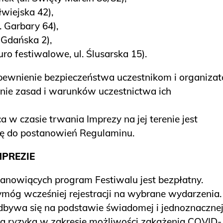
łwiejska 42),
. Garbary 64),
 Gdańska 2),
ro festiwalowe, ul. Ślusarska 15).
pewnienie bezpieczeństwa uczestnikom i organiza
enie zasad i warunków uczestnictwa ich
w czasie trwania Imprezy na jej terenie jest
ę do postanowień Regulaminu.
MPREZIE
anowiących program Festiwalu jest bezpłatny.
móg wcześniej rejestracji na wybrane wydarzenia.
dbywa się na podstawie świadomej i jednoznaczne
ika ryzyka w zakresie możliwości zakażenia COVID-