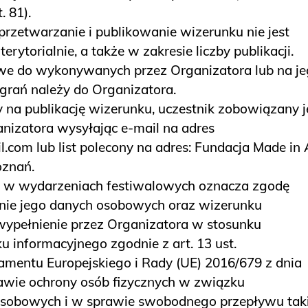
. 81).
przetwarzanie i publikowanie wizerunku nie jest
rytorialnie, a także w zakresie liczby publikacji.
we do wykonywanych przez Organizatora lub na j
nagrań należy do Organizatora.
na publikację wizerunku, uczestnik zobowiązany j
izatora wysyłając e-mail na adres
om lub list polecony na adres: Fundacja Made in A
oznań.
wo w wydarzeniach festiwalowych oznacza zgodę
nie jego danych osobowych oraz wizerunku
wypełnienie przez Organizatora w stosunku
 informacyjnego zgodnie z art. 13 ust.
amentu Europejskiego i Rady (UE) 2016/679 z dnia
rawie ochrony osób fizycznych w związku
sobowych i w sprawie swobodnego przepływu tak