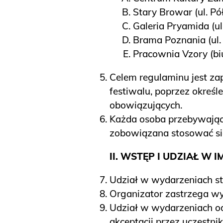
Stary Browar (ul. Pó
Galeria Pryamida (ul
Brama Poznania (ul.
Pracownia Vzory (biu
Celem regulaminu jest za
festiwalu, poprzez określ
obowiązujących.
Każda osoba przebywająca 
zobowiązana stosować si
II. WSTĘP I UDZIAŁ W I
Udział w wydarzeniach st
Organizator zastrzega wy
Udział w wydarzeniach o
akceptacji przez uczestn