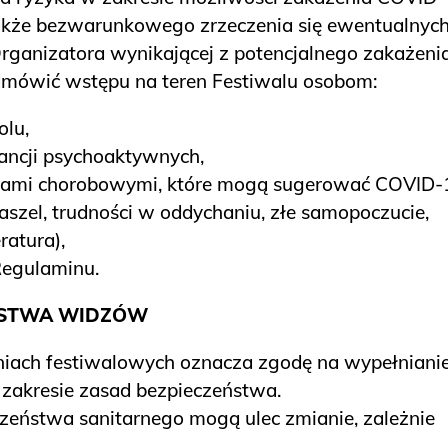
także bezwarunkowego zrzeczenia się ewentualnyc
rganizatora wynikającej z potencjalnego zakażenia
mówić wstępu na teren Festiwalu osobom:
lu,
ncji psychoaktywnych,
wami chorobowymi, które mogą sugerować COVID-
aszel, trudności w oddychaniu, złe samopoczucie,
atura),
Regulaminu.
EŃSTWA WIDZÓW
iach festiwalowych oznacza zgodę na wypełniani
zakresie zasad bezpieczeństwa.
zeństwa sanitarnego mogą ulec zmianie, zależnie