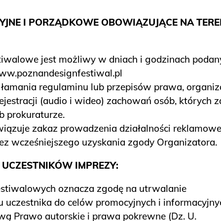
CYJNE I PORZĄDKOWE OBOWIĄZUJĄCE NA TERE
iwalowe jest możliwy w dniach i godzinach podan
w.poznandesignfestiwal.pl
łamania regulaminu lub przepisów prawa, organiz
estracji (audio i wideo) zachowań osób, których z
b prokuraturze.
wiązuje zakaz prowadzenia działalności reklamowe
ez wcześniejszego uzyskania zgody Organizatora.
 UCZESTNIKÓW IMPREZY:
estiwalowych oznacza zgodę na utrwalanie
u uczestnika do celów promocyjnych i informacyjny
awą Prawo autorskie i prawa pokrewne (Dz. U.